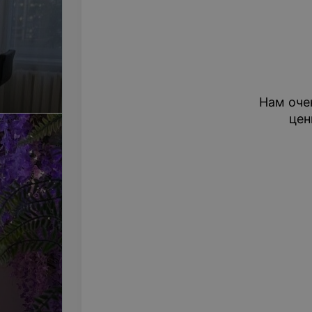
Нам оче
цен