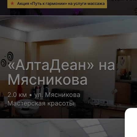
Акция «Путь к гармонии» на услуги массажа
«АлтаДеан» на
Мясникова
2.0 км • ул. Мясникова
Мастерская красоты