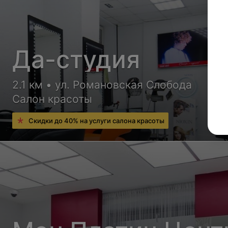
Да-студия
2.1 км • ул. Романовская Слобода
Салон красоты
Скидки до 40% на услуги салона красоты