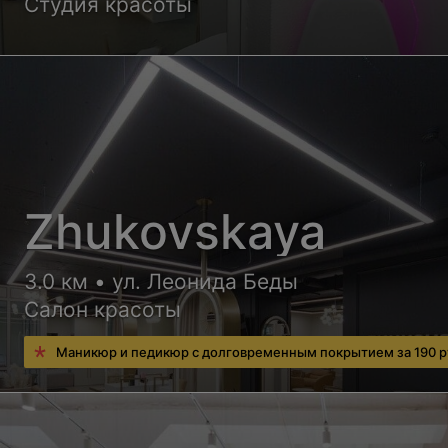
Студия красоты
Zhukovskaya
3.0 км • ул. Леонида Беды
Салон красоты
Маникюр и педикюр с долговременным покрытием за 190 р